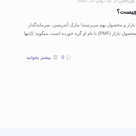
نوربخش
در
ژوئن 19, 2022
 چیست؟
Produc: جایی که بازار و محصول بهم می‌­رسند! مارک آندریسن، سرمایه­‌گذار
خورده است، می­گوید: ((تنها
0
بیشتر بخوانید