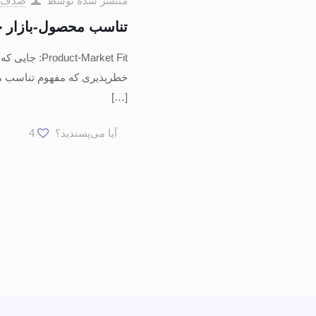
منتشر شده توسط
صدف 
تناسب محصول-بازار
t-Market Fit
خطرپذیری که مفهوم تناسب محصول-بازار (PMF) با نام او گره 
[…]
آیا می‌پسندید؟
4